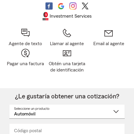
Investment Services
Agente de texto
Llamar al agente
Email al agente
Pagar una factura
Obtén una tarjeta
de identificación
¿Le gustaría obtener una cotización?
Seleccione un producto
Seleccione
un
nombre
de
producto
del
Código postal
Ingresa
Ingresa
_____
menú