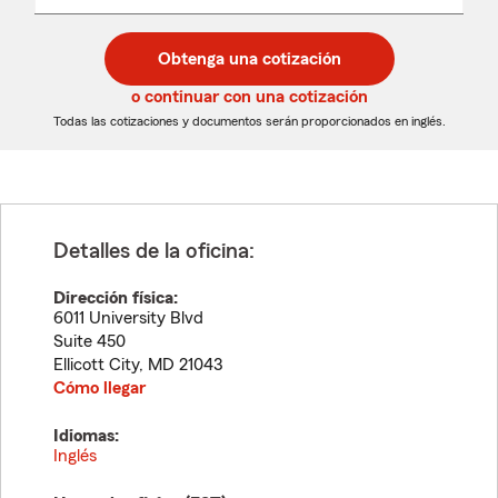
un
un
desplegable
código
código
postal
postal
Obtenga una cotización
de
de
5
5
o continuar con una cotización
dígitos
dígitos
Todas las cotizaciones y documentos serán proporcionados en inglés.
Detalles de la oficina:
Dirección física:
6011 University Blvd
Suite 450
Ellicott City
,
MD
21043
Cómo llegar
Idiomas:
Inglés