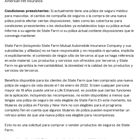
American Pet Insurance.
Condiciones preexistentes:
Si actualmente tiene una póliza de seguro médico
para mascotas, el cambio de compañía de seguros o la compra de una nueva
póliza podría afectar ciertas disposiciones, tales como las coberturas para
condiciones preexistentes o los deducibles ya establecidos bajo su póliza actual.
Informe a su agente de State Farm si su póliza actual contiene disposiciones que le
convenga mantener.
State Farm (incluyendo State Farm Mutual Automobile Insurance Company y sus
subsidiarias y afiliadas) no se hace responsable y no respalda ni aprueba, implícita
ni explícitamente, el contenido de ningún sitio de terceros al que se haga referencia
en este material. Los productos y servicios son ofrecidos por terceros y State
Farm no garantiza la mercantabilidad, la idoneidad ni la calidad de los productos y
servicios de terceros.
Beneficio disponible para los clientes de State Farm que han comprado una nueva
póliza de seguro de vida desde el 1 de enero de 2022. Si bien cualquier persona
mayor de 18 años puede unirse a Life Enhanced, es posible que ciertas funciones
de la aplicación, incluyendo las recompensas, no estén disponibles a menos que
tengas una póliza de seguro de vida elegible de State Farm.En este momento, los
titulares de póliza en Florida y New York no son elegibles para el programa
completo.Ten en cuenta que algunos titulares de póliza pueden experimentar un
retraso antes de que una nueva póliza sea elegible para recompensas.
Esto no es una solicitud para comprar o vender productos de seguros de State
Farm.