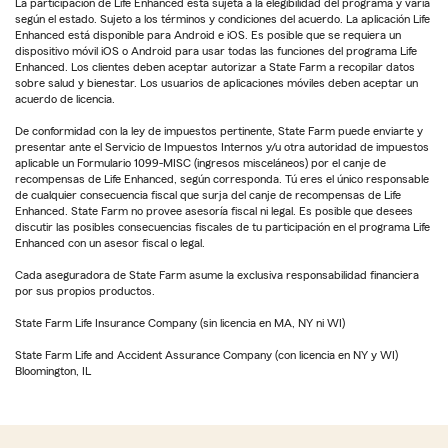
La participación de Life Enhanced está sujeta a la elegibilidad del programa y varía
según el estado. Sujeto a los términos y condiciones del acuerdo. La aplicación Life
Enhanced está disponible para Android e iOS. Es posible que se requiera un
dispositivo móvil iOS o Android para usar todas las funciones del programa Life
Enhanced. Los clientes deben aceptar autorizar a State Farm a recopilar datos
sobre salud y bienestar. Los usuarios de aplicaciones móviles deben aceptar un
acuerdo de licencia.
De conformidad con la ley de impuestos pertinente, State Farm puede enviarte y
presentar ante el Servicio de Impuestos Internos y/u otra autoridad de impuestos
aplicable un Formulario 1099-MISC (ingresos misceláneos) por el canje de
recompensas de Life Enhanced, según corresponda. Tú eres el único responsable
de cualquier consecuencia fiscal que surja del canje de recompensas de Life
Enhanced. State Farm no provee asesoría fiscal ni legal. Es posible que desees
discutir las posibles consecuencias fiscales de tu participación en el programa Life
Enhanced con un asesor fiscal o legal.
Cada aseguradora de State Farm asume la exclusiva responsabilidad financiera
por sus propios productos.
State Farm Life Insurance Company (sin licencia en MA, NY ni WI)
State Farm Life and Accident Assurance Company (con licencia en NY y WI)
Bloomington, IL