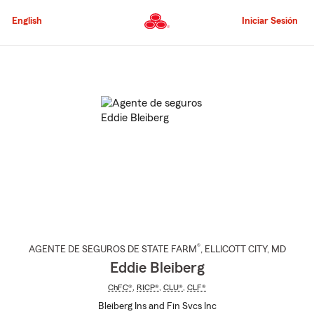
Pasar
al
English
Iniciar Sesión
contenido
principal
Comienzo
del
contenido
principal
®
AGENTE DE SEGUROS DE STATE FARM
,
ELLICOTT CITY
, MD
Eddie Bleiberg
ChFC®
,
RICP®
,
CLU®
,
CLF®
Bleiberg Ins and Fin Svcs Inc